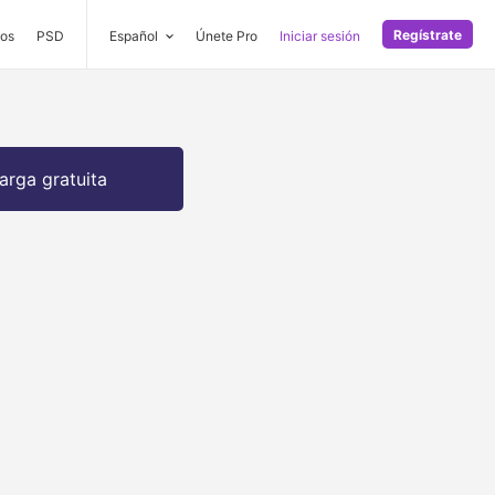
Regístrate
os
PSD
Español
Únete Pro
Iniciar sesión
arga gratuita