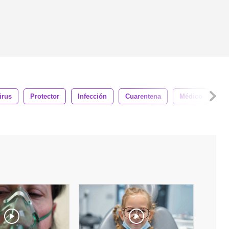
irus
Protector
Infección
Cuarentena
Médico
La