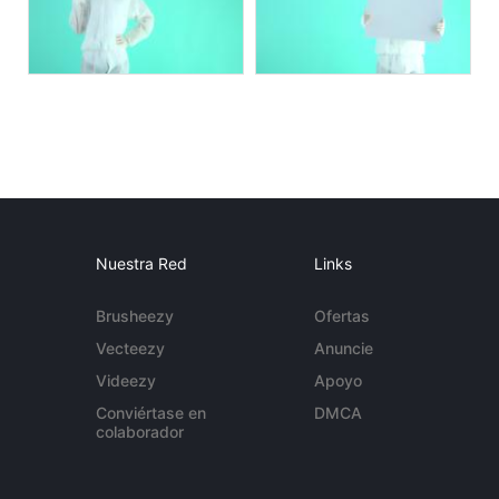
Nuestra Red
Links
Brusheezy
Ofertas
Vecteezy
Anuncie
Videezy
Apoyo
Conviértase en
DMCA
colaborador