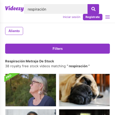
lose
Iniciar sesión
Regístrate
Aliento
Filters
Respiración Metraje De Stock
38 royalty free stock videos matching
respiración