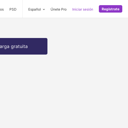
Regístrate
os
PSD
Español
Únete Pro
Iniciar sesión
arga gratuita