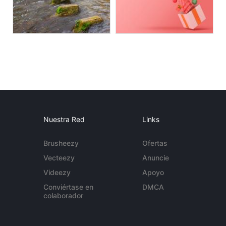
Nuestra Red
Links
Brusheezy
Ofertas
Vecteezy
Anuncie
Videezy
Apoyo
Conviértase en
DMCA
colaborador