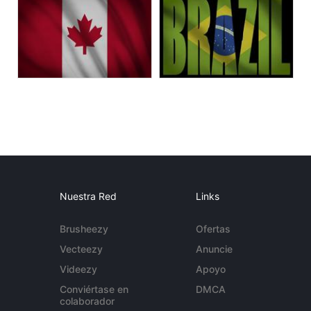
Nuestra Red
Links
Brusheezy
Ofertas
Vecteezy
Anuncie
Videezy
Apoyo
Conviértase en
DMCA
colaborador