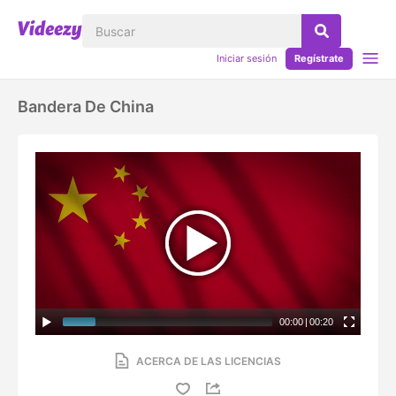
Iniciar sesión
Regístrate
Bandera De China
00:00
|
00:20
ACERCA DE LAS LICENCIAS