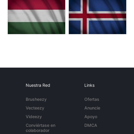
Nuestra Red
Links
Brusheezy
Ofertas
Vecteezy
Anuncie
Videezy
Apoyo
Conviértase en
DMCA
colaborador