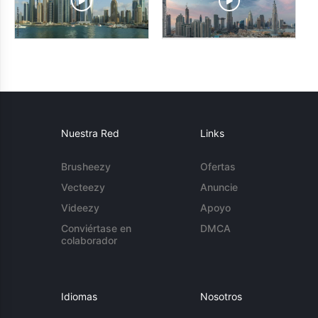
Nuestra Red
Links
Brusheezy
Ofertas
Vecteezy
Anuncie
Videezy
Apoyo
Conviértase en
DMCA
colaborador
Idiomas
Nosotros