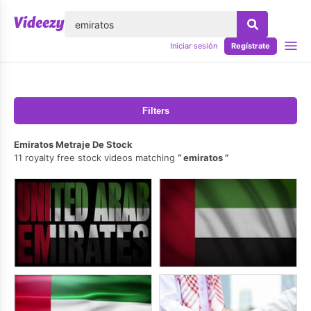
lose
Iniciar sesión
Regístrate
Filters
Emiratos Metraje De Stock
11 royalty free stock videos matching
emiratos