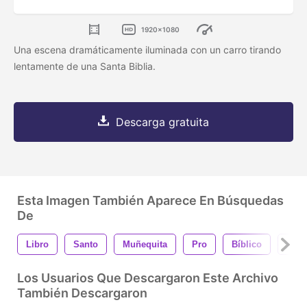
1920x1080
Una escena dramáticamente iluminada con un carro tirando
lentamente de una Santa Biblia.
Descarga gratuita
Esta Imagen También Aparece En Búsquedas
De
Libro
Santo
Muñequita
Pro
Bíblico
Igles
Los Usuarios Que Descargaron Este Archivo
También Descargaron