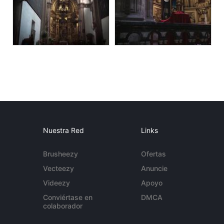
Nuestra Red
Links
Brusheezy
Ofertas
Vecteezy
Anuncie
Videezy
Apoyo
Conviértase en
DMCA
colaborador