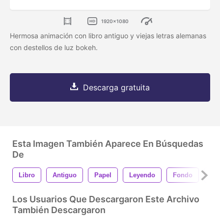
1920x1080
Hermosa animación con libro antiguo y viejas letras alemanas
con destellos de luz bokeh.
Descarga gratuita
Esta Imagen También Aparece En Búsquedas
De
Libro
Antiguo
Papel
Leyendo
Fondo
Sa
Los Usuarios Que Descargaron Este Archivo
También Descargaron