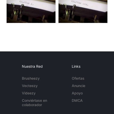
Nuestra Red
Links
Brusheezy
Ofertas
Vecteezy
Anuncie
Videezy
Apoyo
Conviértase en
DMCA
colaborador