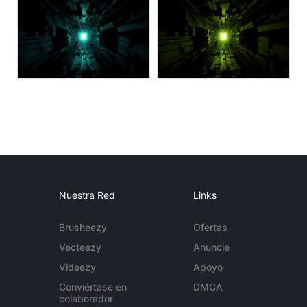
Nuestra Red
Links
Brusheezy
Ofertas
Vecteezy
Anuncie
Videezy
Apoyo
Conviértase en
DMCA
colaborador