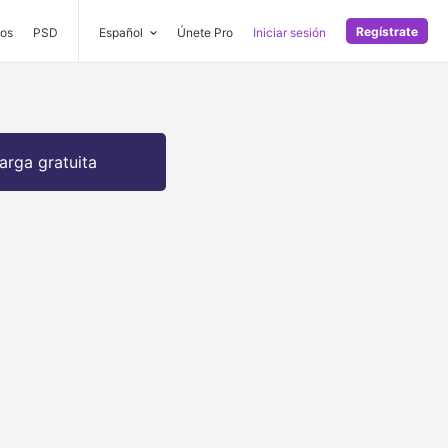
Regístrate
os
PSD
Español
Únete Pro
Iniciar sesión
arga gratuita