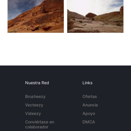
Nuestra Red
Links
Brusheezy
Ofertas
Vecteezy
Anuncie
Videezy
Apoyo
Conviértase en
DMCA
colaborador