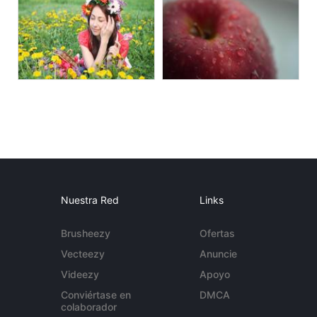
Nuestra Red
Links
Brusheezy
Ofertas
Vecteezy
Anuncie
Videezy
Apoyo
Conviértase en
DMCA
colaborador