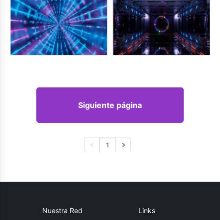
Siguiente página
1
Nuestra Red
Links