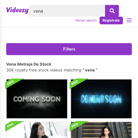
lose
Iniciar sesión
Regístrate
Filters
Vena Metraje De Stock
308 royalty free stock videos matching
vena