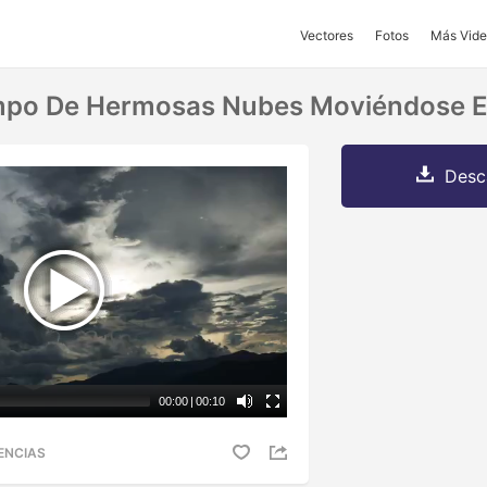
Vectores
Fotos
Más Vide
mpo De Hermosas Nubes Moviéndose En
Desc
00:00
|
00:10
ENCIAS