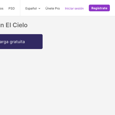
Regístrate
os
PSD
Español
Únete Pro
Iniciar sesión
 El Cielo
arga gratuita