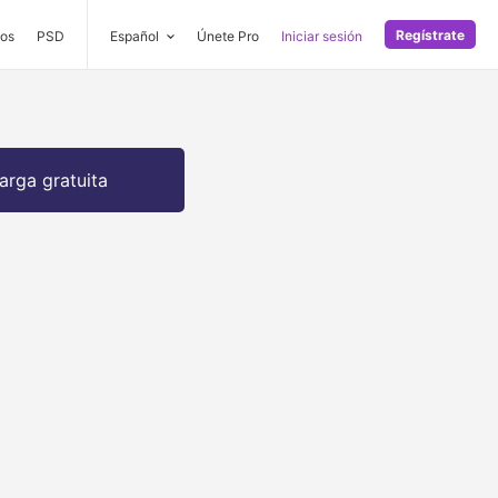
Regístrate
os
PSD
Español
Únete Pro
Iniciar sesión
arga gratuita