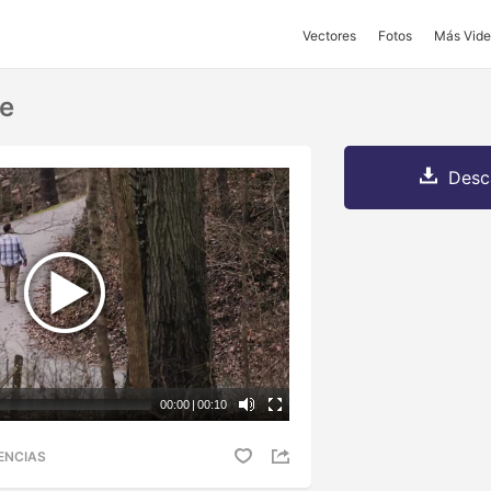
Vectores
Fotos
Más Vide
re
Desc
00:00
|
00:10
ENCIAS