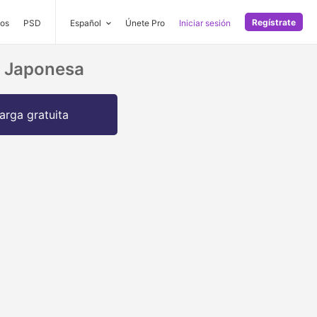
Regístrate
os
PSD
Español
Únete Pro
Iniciar sesión
a Japonesa
arga gratuita