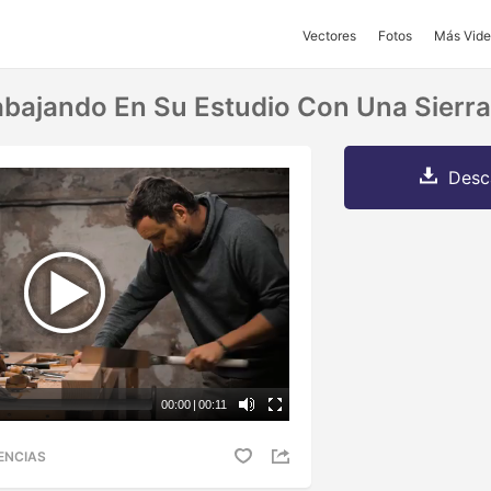
Vectores
Fotos
Más Vide
abajando En Su Estudio Con Una Sierr
Desc
00:00
|
00:11
ENCIAS