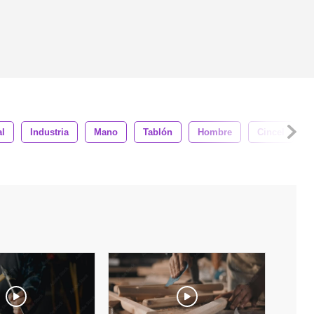
l
Industria
Mano
Tablón
Hombre
Cincel