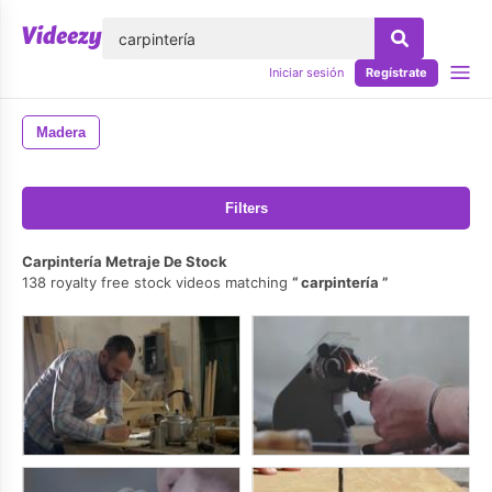
lose
Iniciar sesión
Regístrate
Madera
Filters
Carpintería Metraje De Stock
138 royalty free stock videos matching
carpintería