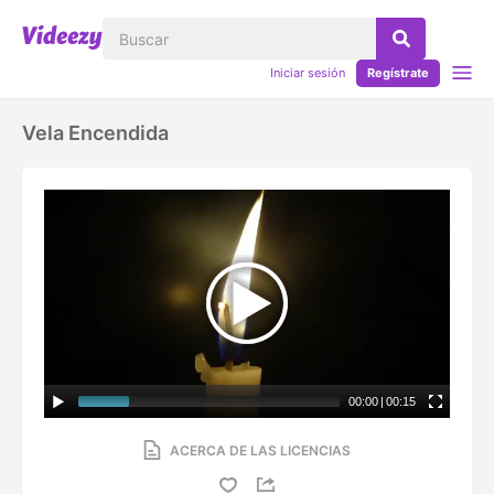
Iniciar sesión
Regístrate
Vela Encendida
00:00
|
00:15
ACERCA DE LAS LICENCIAS