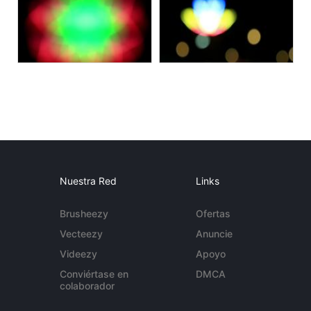
Nuestra Red
Links
Brusheezy
Ofertas
Vecteezy
Anuncie
Videezy
Apoyo
Conviértase en
DMCA
colaborador