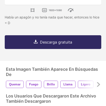
1920x1080
Había un apagón y no tenía nada que hacer, entonces lo hice
= D
Descarga gratuita
Esta Imagen También Aparece En Búsquedas
De
Quemar
Fuego
Brillo
Llama
Ligero
Ilum
Los Usuarios Que Descargaron Este Archivo
También Descargaron