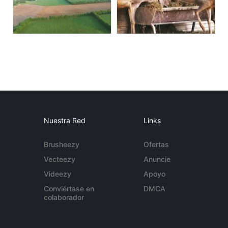
Nuestra Red
Links
Brusheezy
Ofertas
Vecteezy
Anuncie
Videezy
Apoyo
Conviértase en
DMCA
colaborador