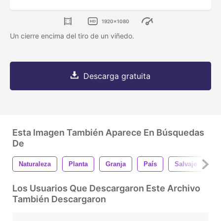
1920x1080
Un cierre encima del tiro de un viñedo.
Descarga gratuita
Esta Imagen También Aparece En Búsquedas
De
Naturaleza
Planta
Granja
País
Salvaje
V
Los Usuarios Que Descargaron Este Archivo
También Descargaron