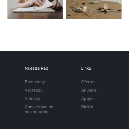
Nuestra Red
Links
Brusheezy
Ofertas
Vecteezy
Anuncie
Videezy
Apoyo
Conviértase en
DMCA
colaborador