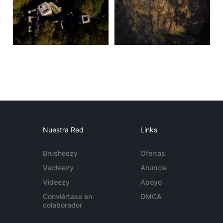
Nuestra Red
Links
Brusheezy
Ofertas
Vecteezy
Anuncie
Videezy
Apoyo
Conviértase en
DMCA
colaborador