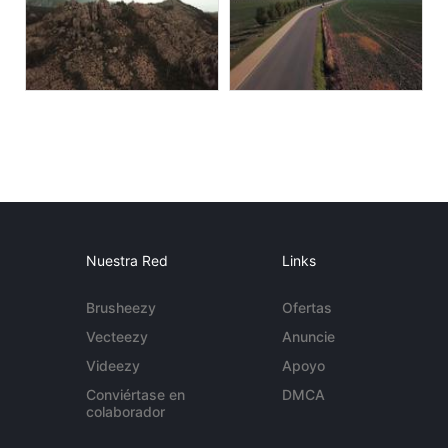
Nuestra Red
Links
Brusheezy
Ofertas
Vecteezy
Anuncie
Videezy
Apoyo
Conviértase en
DMCA
colaborador