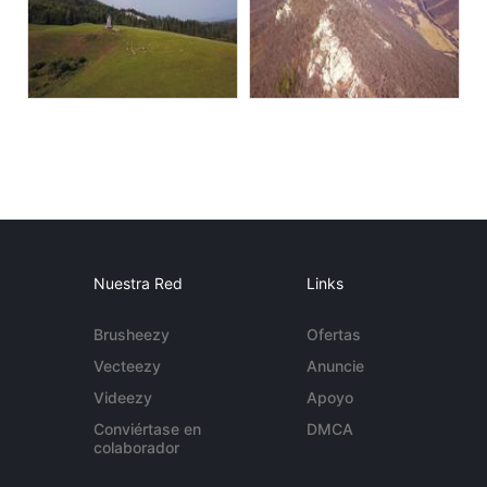
Nuestra Red
Links
Brusheezy
Ofertas
Vecteezy
Anuncie
Videezy
Apoyo
Conviértase en
DMCA
colaborador