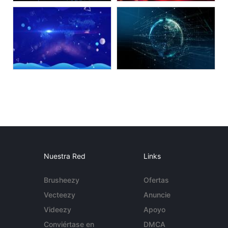
Nuestra Red
Links
Brusheezy
Ofertas
Vecteezy
Anuncie
Videezy
Apoyo
Conviértase en
DMCA