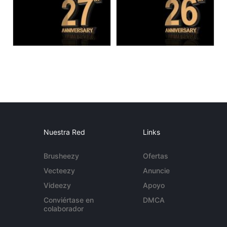
Nuestra Red
Links
Brusheezy
Ofertas
Vecteezy
Anuncie
Videezy
Apoyo
Conviértase en
DMCA
colaborador