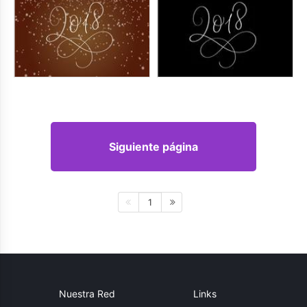
Siguiente página
1
Nuestra Red
Links