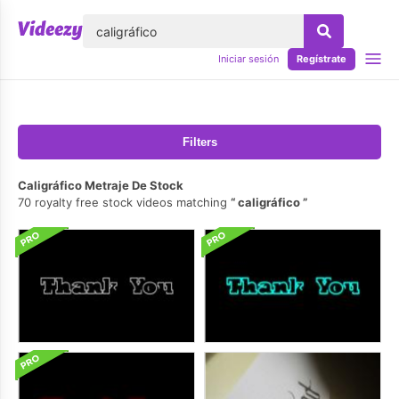
lose
Iniciar sesión
Regístrate
Filters
Caligráfico Metraje De Stock
70 royalty free stock videos matching
caligráfico