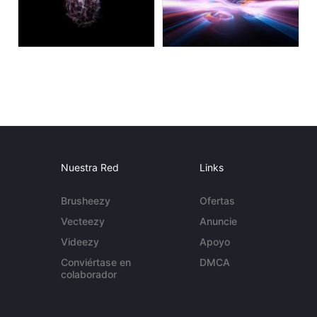
Nuestra Red
Links
Brusheezy
Ofertas
Vecteezy
Anuncie
Videezy
Apoyo
Conviértase en
DMCA
colaborador