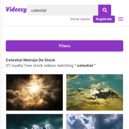
lose
Iniciar sesión
Regístrate
Filters
Celestial Metraje De Stock
27 royalty free stock videos matching
celestial