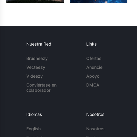
Nuestra Red
Links
Brusheezy
Ofertas
Vecteezy
Anuncie
Videezy
Apoyo
Conviértase en
DMCA
colaborador
Idiomas
Nosotros
English
Nosotros