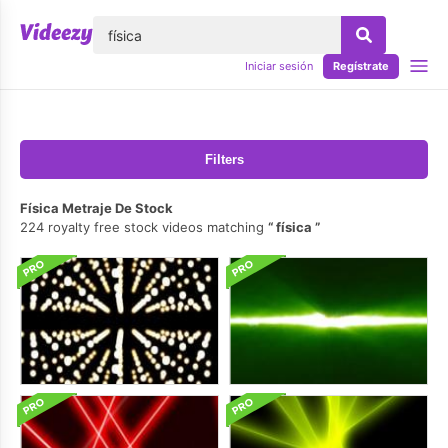
lose
Iniciar sesión
Regístrate
Filters
Física Metraje De Stock
224 royalty free stock videos matching
física