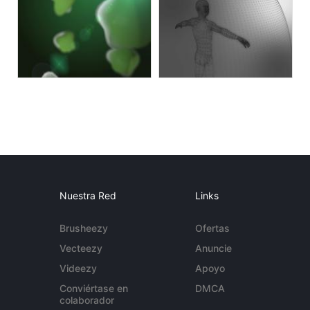
Nuestra Red
Links
Brusheezy
Ofertas
Vecteezy
Anuncie
Videezy
Apoyo
Conviértase en
DMCA
colaborador