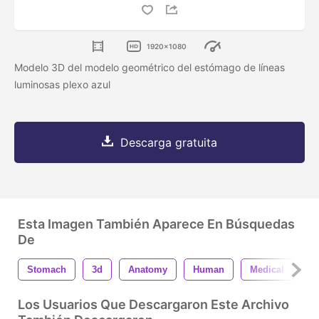
1920x1080
Modelo 3D del modelo geométrico del estómago de líneas
luminosas plexo azul
Descarga gratuita
Esta Imagen También Aparece En Búsquedas
De
Stomach
3d
Anatomy
Human
Medical
M
Los Usuarios Que Descargaron Este Archivo