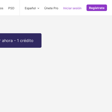
Regístrate
os
PSD
Español
Únete Pro
Iniciar sesión
 ahora - 1 crédito