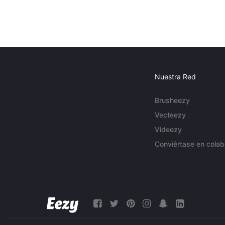
Nuestra Red
Brusheezy
Vecteezy
Videezy
Conviértase en colab