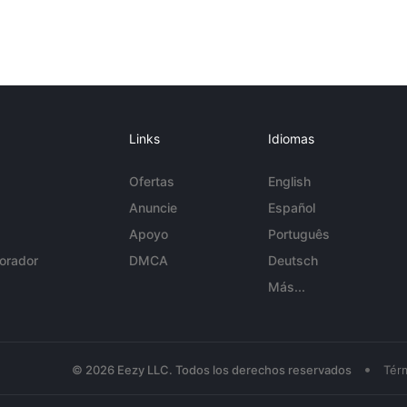
Links
Idiomas
Ofertas
English
Anuncie
Español
Apoyo
Português
orador
DMCA
Deutsch
Más...
•
© 2026 Eezy LLC. Todos los derechos reservados
Tér