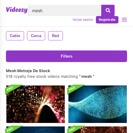
lose
Iniciar sesión
Regístrate
Cable
Cerca
Red
Filters
Mesh Metraje De Stock
518 royalty free stock videos matching
mesh