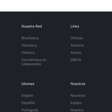
Nuestra Red
Links
Brusheezy
Ofertas
Vecteezy
Anuncie
Videezy
Apoyo
Conviértase en
DMCA
colaborador
Idiomas
Nosotros
English
Nosotros
Español
Equipo
Português
Nuestro