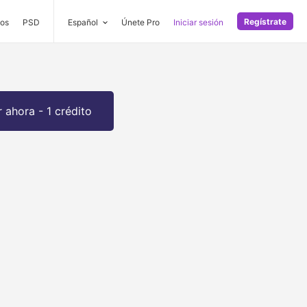
Regístrate
os
PSD
Español
Únete Pro
Iniciar sesión
 ahora - 1 crédito