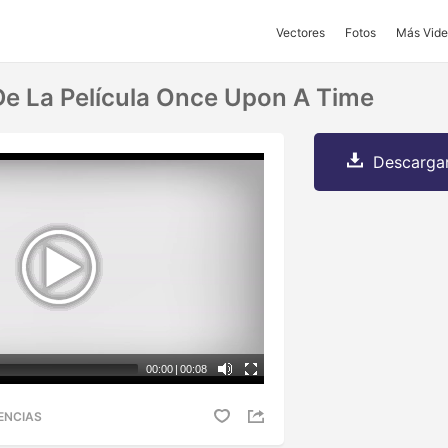
Vectores
Fotos
Más Vide
De La Película Once Upon A Time
Descargar
00:00
|
00:08
ENCIAS