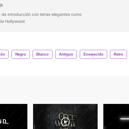
de introducción con letras elegantes como
s de Hollywood
ión
Negro
Blanco
Antiguo
Envejecido
Retro