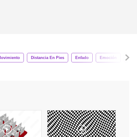
ovimiento
Distancia En Pies
Enfado
Emoción
Víde