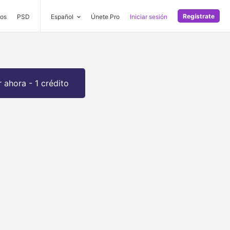
Regístrate
os
PSD
Español
Únete Pro
Iniciar sesión
 ahora - 1 crédito