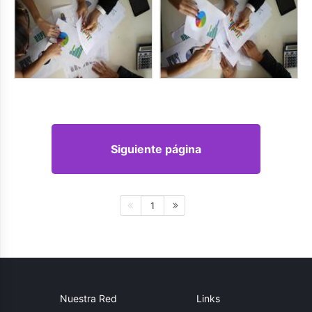
Siguiente página
1
Nuestra Red
Links