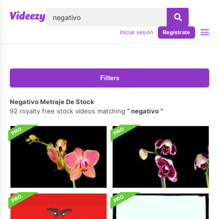
lose
Iniciar sesión
Regístrate
Filters
Negativo Metraje De Stock
92 royalty free stock videos matching
negativo