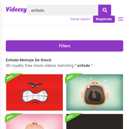
lose
Iniciar sesión
Regístrate
Filters
Enfado Metraje De Stock
30 royalty free stock videos matching
enfado