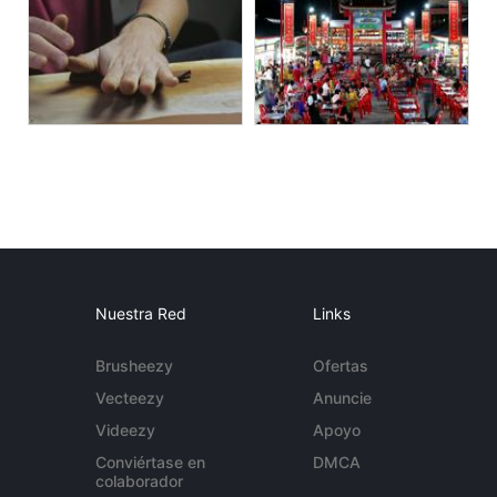
Nuestra Red
Links
Brusheezy
Ofertas
Vecteezy
Anuncie
Videezy
Apoyo
Conviértase en
DMCA
colaborador