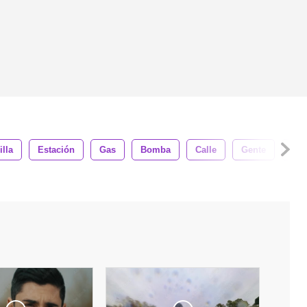
lla
Estación
Gas
Bomba
Calle
Gente
Tráf