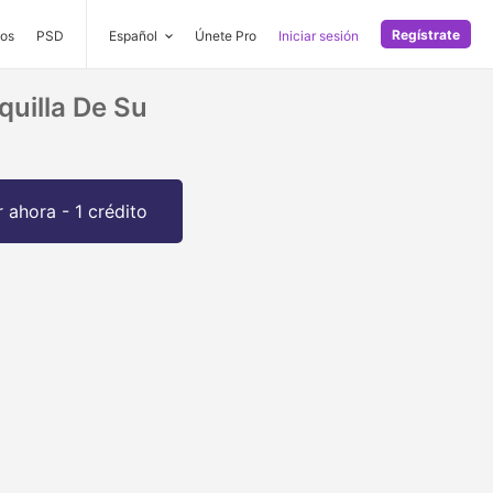
Regístrate
os
PSD
Español
Únete Pro
Iniciar sesión
uilla De Su
 ahora - 1 crédito