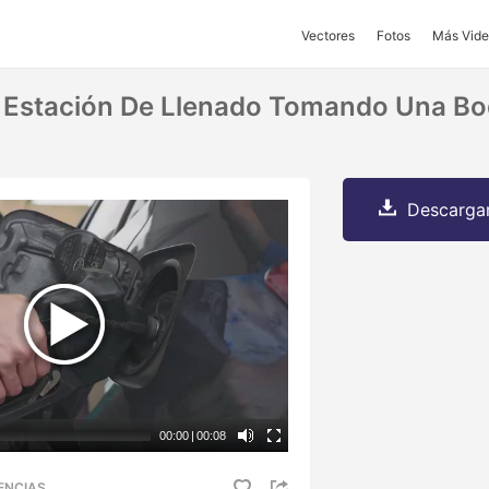
Vectores
Fotos
Más Vide
Estación De Llenado Tomando Una Boq
Descargar
00:00
|
00:08
ENCIAS