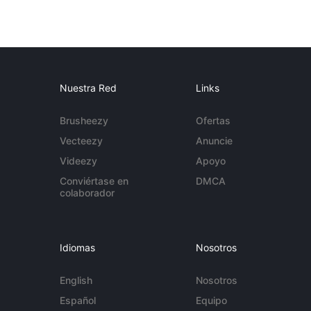
Nuestra Red
Links
Brusheezy
Ofertas
Vecteezy
Anuncie
Videezy
Apoyo
Conviértase en
DMCA
colaborador
Idiomas
Nosotros
English
Nosotros
Español
Equipo