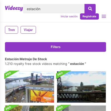
lose
Iniciar sesión
Regístrate
Tren
Viajar
Filters
Estación Metraje De Stock
1.210 royalty free stock videos matching
estación