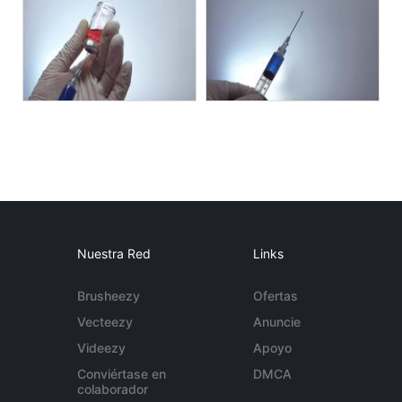
Nuestra Red
Links
Brusheezy
Ofertas
Vecteezy
Anuncie
Videezy
Apoyo
Conviértase en
DMCA
colaborador