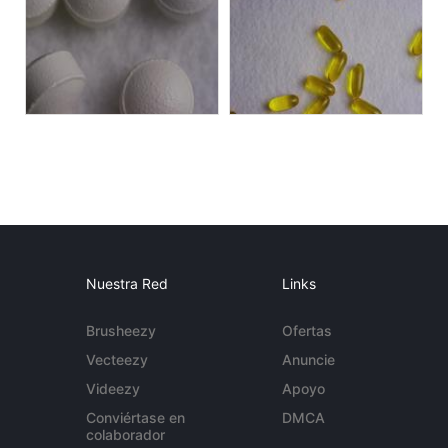
Nuestra Red
Links
Brusheezy
Ofertas
Vecteezy
Anuncie
Videezy
Apoyo
Conviértase en
DMCA
colaborador