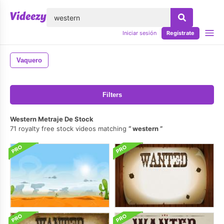
lose
Iniciar sesión
Regístrate
Vaquero
Filters
Western Metraje De Stock
71 royalty free stock videos matching
western