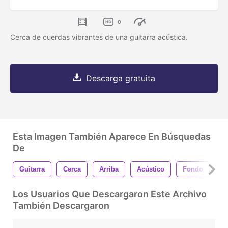
0
Cerca de cuerdas vibrantes de una guitarra acústica.
Descarga gratuita
Esta Imagen También Aparece En Búsquedas
De
Guitarra
Cerca
Arriba
Acústico
Fondo
I
Los Usuarios Que Descargaron Este Archivo
También Descargaron