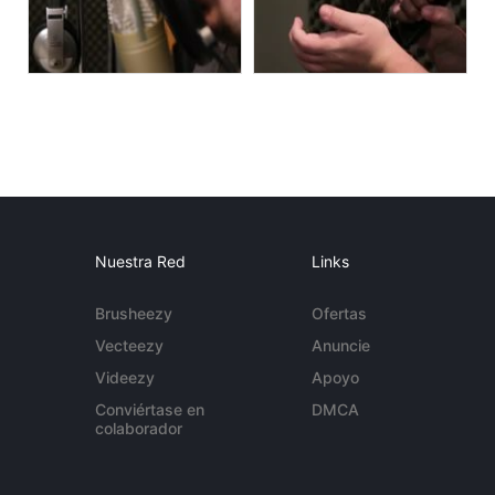
Nuestra Red
Links
Brusheezy
Ofertas
Vecteezy
Anuncie
Videezy
Apoyo
Conviértase en
DMCA
colaborador