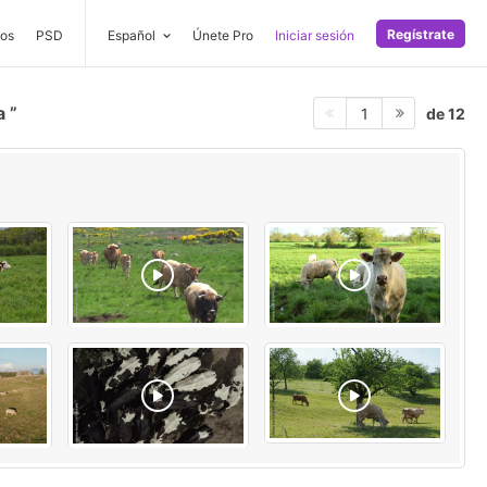
Regístrate
os
PSD
Español
Únete Pro
Iniciar sesión
a
de 12
1