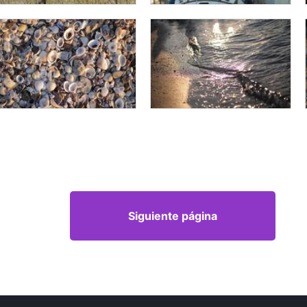
Siguiente página