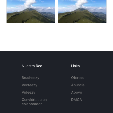
Nuestra Red
Links
Brusheezy
Ofertas
Vecteezy
Anuncie
Videezy
Apoyo
Conviértase en
DMCA
colaborador