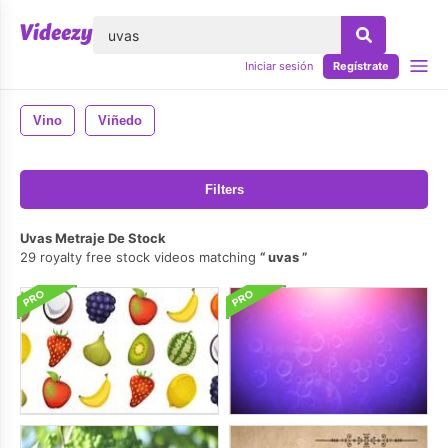
lose
Iniciar sesión
Regístrate
Vino
Viñedo
Filters
Uvas Metraje De Stock
29 royalty free stock videos matching
uvas